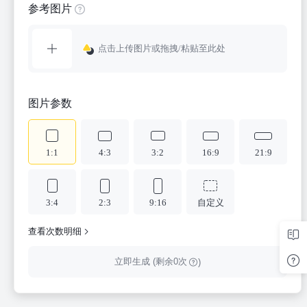
参考图片
点击上传图片或拖拽/粘贴至此处
图片参数
1:1
4:3
3:2
16:9
21:9
3:4
2:3
9:16
自定义
查看次数明细
立即生成
(剩余0次
)