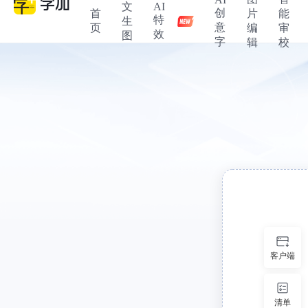
文
AI
创
首
片
能
特
生
意
页
编
审
效
图
字
辑
校
客户端
清单